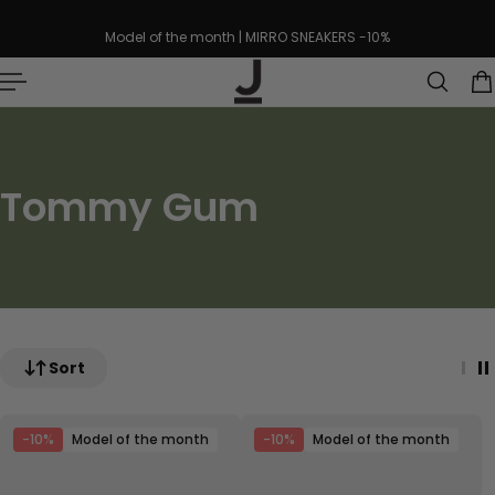
p to content
Model of the month | MIRRO SNEAKERS -10%
Tommy Gum
Sort
-10%
Model of the month
-10%
Model of the month