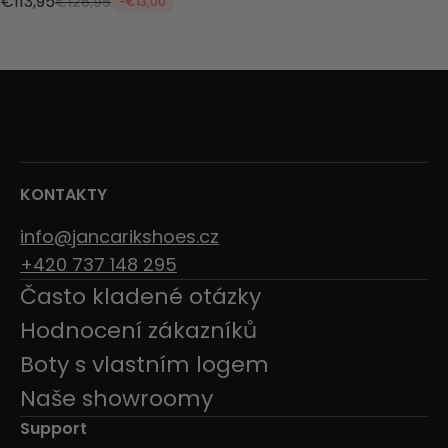
€113,95
€126,95
-€13,00
KONTAKTY
info@jancarikshoes.cz
+420 737 148 295
Často kladené otázky
Hodnocení zákazníků
Boty s vlastním logem
Naše showroomy
Support