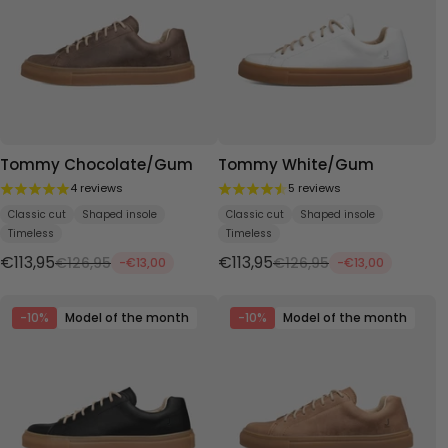
Tommy Chocolate/Gum
Tommy White/Gum
4 reviews
5 reviews
Classic cut
Shaped insole
Classic cut
Shaped insole
Timeless
Timeless
€113,95
€113,95
€126,95
€126,95
-€13,00
-€13,00
-10%
Model of the month
-10%
Model of the month