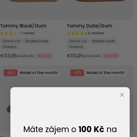
Tommy Black/Gum
Tommy Date/Gum
1 review
5 reviews
Classic cut
Shaped insole
Classic cut
Shaped insole
Timeless
Timeless
€113,95
€113,95
€126,95
€126,95
-€13,00
-€13,00
-10%
Model of the month
-10%
Model of the month
Máte zájem o
100 Kč
na